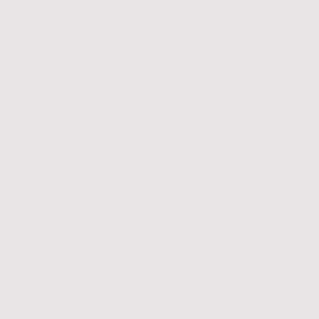
Wir arb
von Professor Dr. Baedorf selbst.
das
und Gen
it und
können 
Ich kann das Steuerbüro jederzeit weiter
empfehlen.
Oliver K.
Franz
„
Mit seinem enormen Fachwissen, seiner
„Wenn i
st
stets angenehmen Freundlichkeit und
Prof. D
s habe
individuellen Betreuung eines jeden
kompete
fen. Das
Mandanten ist Hr. Prof. Dr. Oliver Baedorf
einräum
au
eine sehr zu empfehlende Anlaufstation,
weiß, ge
 des
wenn es um das Thema "Steuern" geht.
dürfte e
am
Hier ist man mit den steuerlichen Belangen
und ich 
e es
stets in besten Händen.
Ich kann
 alten
Unterstützt durch sein ebenso äußerst
weitere
und mit
kompetentes Team überzeugt die Kanzlei
Vielen D
en seien
"Baedorf" von A-Z.
“
Team.“