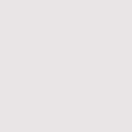
eiten schon sehr mehreren Jahren
erationen mit der Kanzlei und
es nur weiterempfehlen.“
 O.
ch gefragt werde, seit wann ich von
r. Oliver Baedorf und seinem
nten Team betreut werde, muss ich
en, dass ich es nicht mehr genau
fühlt schon ewig, aber ein Jahrzehnt
s mittlerweile mindestens sein, ...
bin nach wie vor sehr zufrieden!!!
 diese Kanzlei nur
mpfehlen!!!
ank, Dir, lieber Oli und Deinem