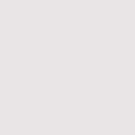
höchst zufrieden. Das gleiche gilt für 
gesamte Team. Sehr gute Erreichbarke
schnelle Abwicklung...
Ich würde diese Kanzlei jederzeit
“
weiterempfehlen.
Patricia K.
„Steuerberatung, ist nicht gleich
Steuerberatung! Ein Jeder weiß, hier i
Vertrauen an oberster Stelle und die
ich seit Jahren nun hier erfahren dür
Team ist professionell aufgestellt. Fr
Müller ist die Seele der Zentrale und
Empfangs. Sie lächelt sie charmant 
Telefon an… unglaublich. Erfahren si
selbst, wenn sie sich auch, von ihrem
Steuerberater vernachlässigt fühlen 
seiner Betreuung nicht mehr zufried