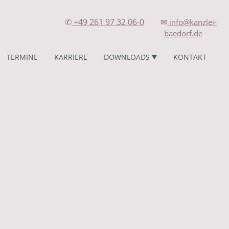
✆
+49
261 97 32 06-0
✉
info
@kanzlei-
baedorf.de
TERMINE
KARRIERE
DOWNLOADS
KONTAKT
R.
hr professionelle Kanzlei.
onderes Lob an die Angestellten von
aedorf die super freundlich und
lfsbereit sind.