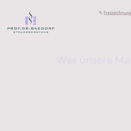
✎
Freizeichnun
Was unsere Ma
Dr. Harald D.
„
Herr Prof. Dr. Baedorf betreut mich s
als 10 Jahren in allen steuerlichen Fra
absolut professionell und individuell. 
sowohl mit der Qualität der Arbeit, als
mit der zwischenmenschlichen Kompo