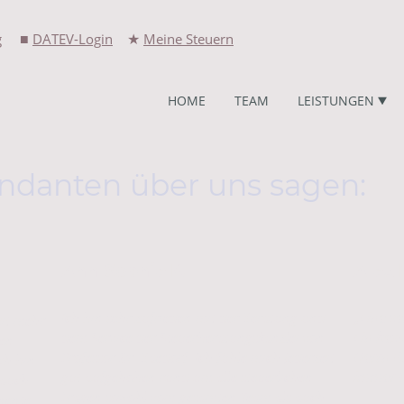
■
★
g
DATEV-Login
Meine Steuern
HOME
TEAM
LEISTUNGEN
ndanten über uns sagen:
Ann-Sophie K.
Alex 
„Eine se
Ich bin sehr zufrieden mit der Beratung und
eit mehr
Ein bes
dem Service der Steuerberatungskanzlei von
gen
Herrn B
Professor Dr. Baedorf. Ich fühle mich jederzeit
Ich bin
immer hi
gut aufgehoben rund um alle steuerlichen
 auch
Fragen sowohl vom gesamten Team als auch
nente