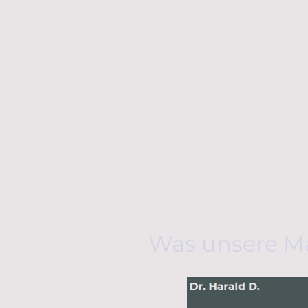
sollten. Prof. Dr. Baedorf ist der erst
Steuerberater, den ich bereits mehrf
Geschäftsfreunde weiter empfohlen 
ist eine absolut starke Persönlichkeit
Mensch, der nicht mit Menschenhaut
überzogen ist. Ich danke dem gesam
Team, für die hervorragende Betreu
gesamten letzten Jahre und freue auf
jedes weitere Jahr.“
Was unsere M