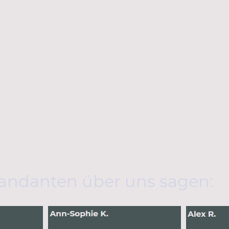
e
ach an
habe. Er
 und ein
ten
ung der
 auf
andanten über uns sagen: